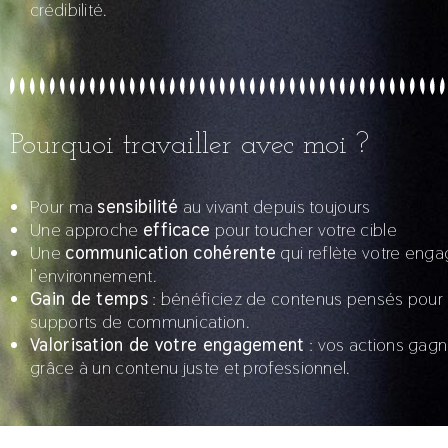
crédibilité.
Pourquoi travailler avec moi ?
Pour ma
sensibilité
au vivant depuis toujours
Une approche
efficace
pour toucher votre cible
Une
communication cohérente
qui reflète votre eng
l’environnement.
Gain de temps
: bénéficiez de contenus pensés pour 
supports de communication.
Valorisation de votre engagement
: vos actions gag
grâce à un contenu juste et professionnel.