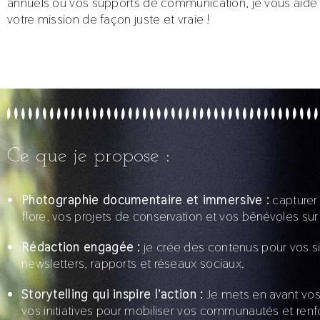
annuels ou vos supports de communication, je vous aide 
votre mission de façon juste et vraie !
Ce que je propose :
Photographie documentaire et immersive :
capturer 
flore, vos projets de conservation et vos bénévoles sur l
Rédaction engagée :
je crée des contenus pour vos s
newsletters, rapports et réseaux sociaux.
Storytelling qui inspire l’action :
Je mets en avant vos 
vos initiatives pour mobiliser vos communautés et renf