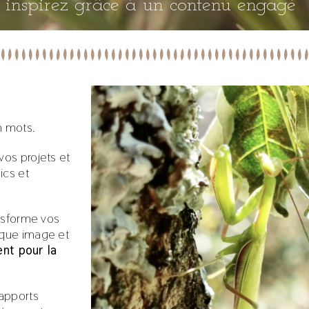
et inspirez grâce à un contenu engagé
n mots.
vos projets et
ics et
ansforme vos
ue image et
nt pour la
rapports