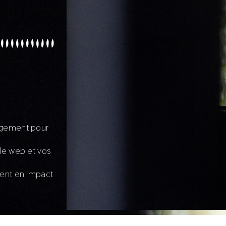
agement pour
le web et vos
nent en impact