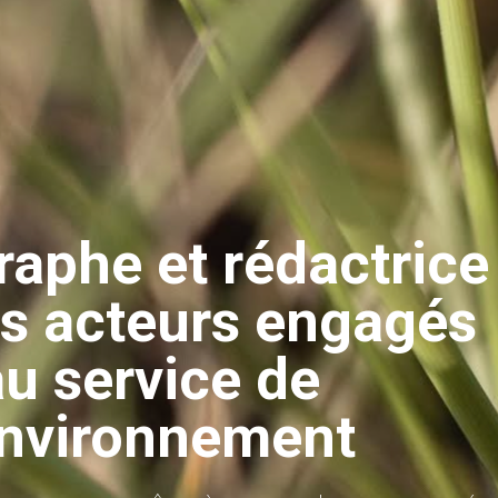
aphe et rédactrice
es acteurs engagés
au service de
environnement