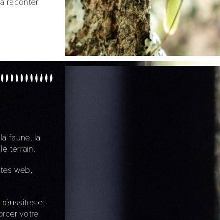
à raconter
la faune, la
e terrain.
ites web,
réussites et
orcer votre