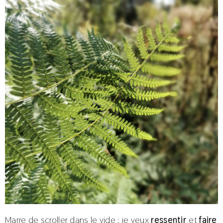
Marre de scroller dans le vide : je veux
ressentir
et
faire