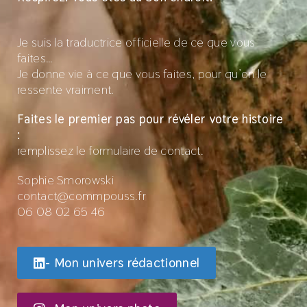
Je suis la traductrice officielle de ce que vous
faites…
Je donne vie à ce que vous faites, pour qu’on le
ressente vraiment.
Faites le premier pas pour révéler votre histoire
:
remplissez le formulaire de contact.
Sophie Smorowski
contact@commpouss.fr
06 08 02 65 46
- Mon univers rédactionnel