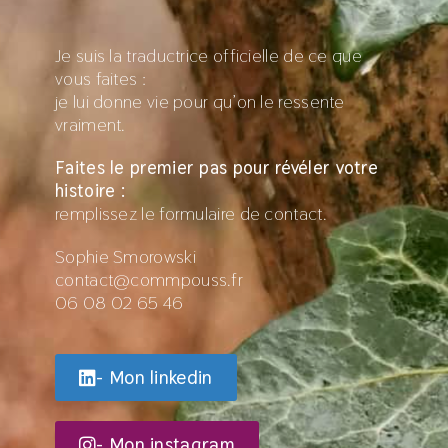
Je suis la traductrice officielle de ce que
vous faites :
je lui donne vie pour qu’on le ressente
vraiment.
Faites le premier pas pour révéler votre
histoire :
remplissez le formulaire de contact.
Sophie Smorowski
contact@commpouss.fr
06 08 02 65 46
- Mon linkedin
- Mon instagram