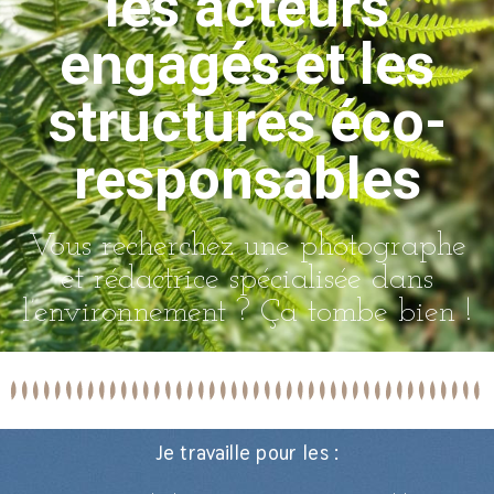
les acteurs
engagés et les
structures éco-
responsables
Vous recherchez une photographe
et rédactrice spécialisée dans
l’environnement ? Ça tombe bien !
Je travaille pour les :