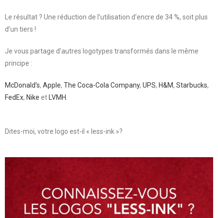
Le résultat ? Une réduction de l’utilisation d’encre de 34 %, soit plus
d’un tiers !
Je vous partage d’autres logotypes transformés dans le même
principe :
McDonald’s
,
Apple
,
The Coca-Cola Company
,
UPS
,
H&M
,
Starbucks
,
FedEx
,
Nike
et
LVMH
.
Dites-moi, votre logo est-il « less-ink »?