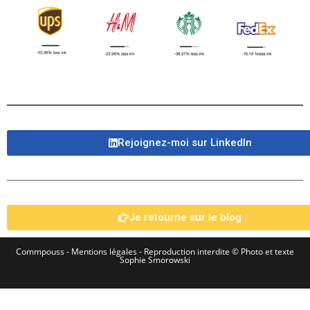
Rejoignez-moi sur LinkedIn​
Je retourne sur le blog
Commpouss -
Mentions légales
- Reproduction interdite © Photo et texte
Sophie Smorowski