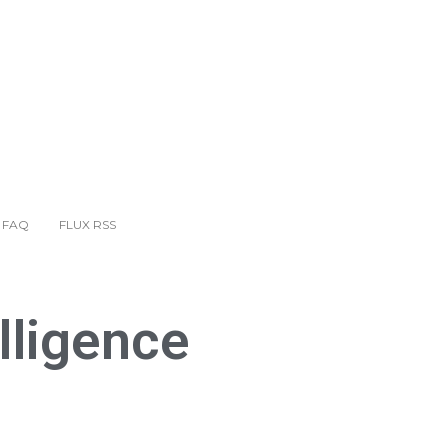
GUIDE COMMUNICATION GÎTES
BLOG
CONTACT
FAQ
FLUX RSS
FAQ
FLUX RSS
elligence