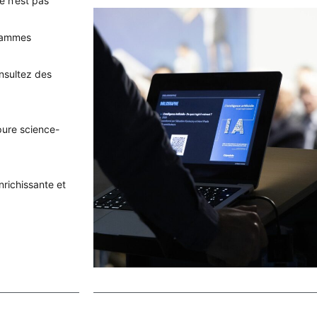
ré n’est pas
grammes
onsultez des
 pure science-
nrichissante et