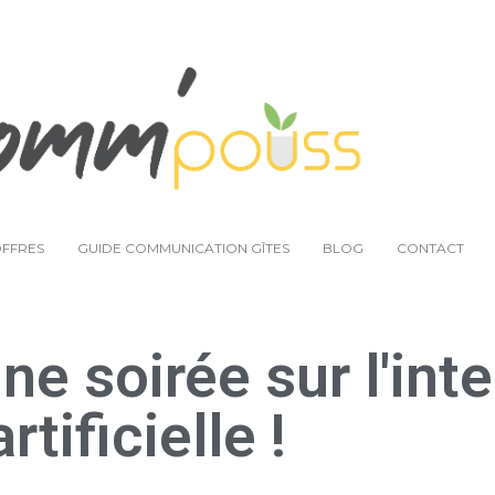
MA VISION
QUI J’ACCOMPAGNE ?
MES OFFRES
OFFRES
GUIDE COMMUNICATION GÎTES
BLOG
CONTACT
une soirée sur l'int
artificielle !