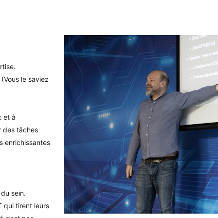
tise.
 (Vous le saviez
x et à
r des tâches
s enrichissantes
 du sein.
qui tirent leurs