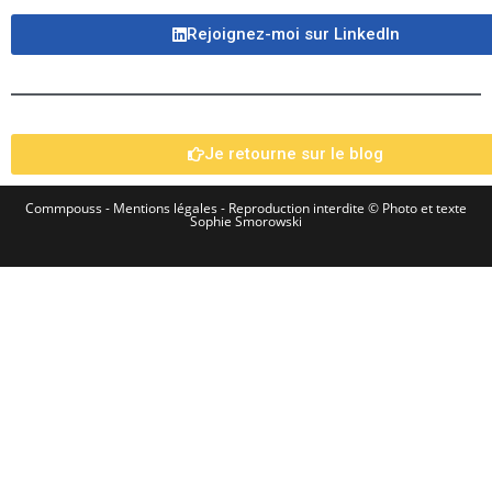
Rejoignez-moi sur LinkedIn​
Je retourne sur le blog
Commpouss -
Mentions légales
- Reproduction interdite © Photo et texte
Sophie Smorowski