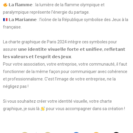
𝗟𝗮 𝗳𝗹𝗮𝗺𝗺𝗲 : la lumière de la flamme olympique et
paralympique représente l’énergie du partage.
𝗟𝗮 𝗠𝗮𝗿𝗶𝗮𝗻𝗻𝗲 : l’icône de la République symbolise des Jeux à la
française.
La charte graphique de Paris 2024 intègre ces symboles pour
assurer 𝘂𝗻𝗲 𝗶𝗱𝗲𝗻𝘁𝗶𝘁𝗲 𝘃𝗶𝘀𝘂𝗲𝗹𝗹𝗲 𝗳𝗼𝗿𝘁𝗲 𝗲𝘁 𝘂𝗻𝗶𝗳𝗶𝗲𝗲, 𝗿𝗲𝗳𝗹𝗲𝘁𝗮𝗻𝘁
𝗹𝗲𝘀 𝘃𝗮𝗹𝗲𝘂𝗿𝘀 𝗲𝘁 𝗹’𝗲𝘀𝗽𝗿𝗶𝘁 𝗱𝗲𝘀 𝗝𝗲𝘂𝘅.
Pour votre association, votre entreprise, votre communauté, il faut
fonctionner de la même façon pour communiquer avec cohérence
et professionnalisme. C’est l’image de votre entreprise, ne la
négligez pas !
Si vous souhaitez créer votre identité visuelle, votre charte
graphique, je suis là
pour vous accompagner dans sa création !