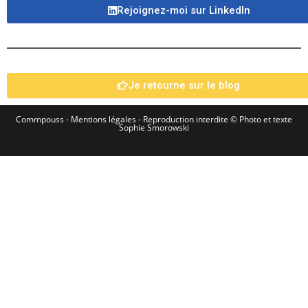
Rejoignez-moi sur LinkedIn​
Je retourne sur le blog
Commpouss -
Mentions légales
- Reproduction interdite © Photo et texte
Sophie Smorowski