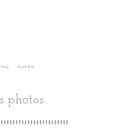
GUIDE COMMUNICATION GÎTES
BLOG
CONTACT
FAQ
FLUX RSS
FAQ
FLUX RSS
es photos