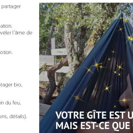
si partager
ation.
véler l’âme de
otion.
tager bio,
in du feu,
ns, détails).