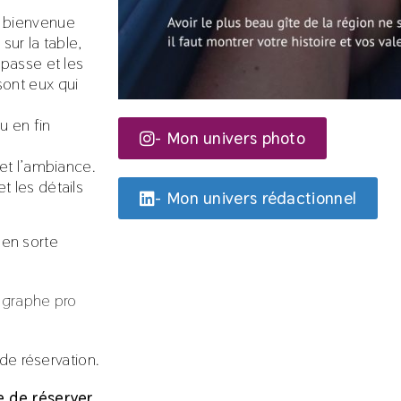
e bienvenue
sur la table,
 passe et les
sont eux qui
u en fin
- Mon univers photo
 et l’ambiance.
t les détails
- Mon univers rédactionnel
e en sorte
ographe pro
de réservation.
e de réserver