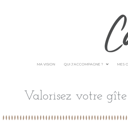
MA VISION
QUI J’ACCOMPAGNE ?
MES 
Valorisez votre gît